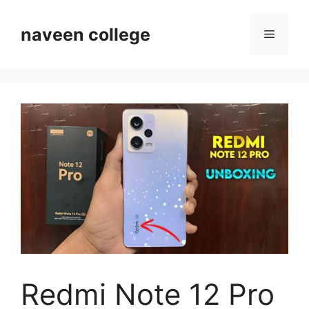
Skip
to
naveen college
Menu
content
Redmi Note 12 Pro