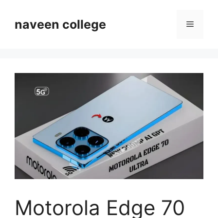
Skip
to
naveen college
Menu
content
Motorola Edge 70