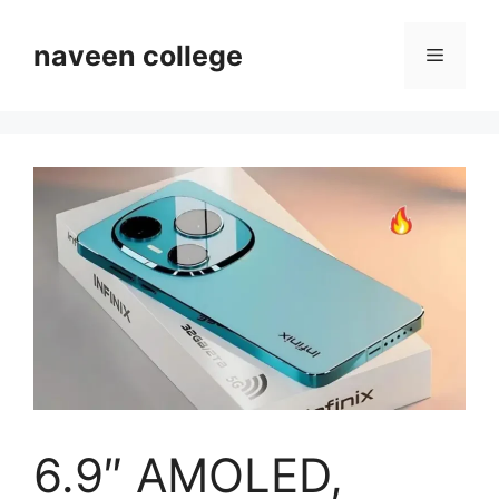
Skip
to
naveen college
Menu
content
6.9″ AMOLED,