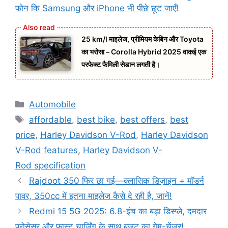
फोन कि Samsung और iPhone भी पीछे छूट जाएँ!
25 km/l माइलेज, प्रीमियम केबिन और Toyota
का भरोसा – Corolla Hybrid 2025 वाकई एक
परफेक्ट फैमिली सेडान लगती है।
Categories
Automobile
Tags
affordable
,
best bike
,
best offers
,
best
price
,
Harley Davidson V-Rod
,
Harley Davidson
V-Rod features
,
Harley Davidson V-
Rod specification
Rajdoot 350 फिर छा गई—क्लासिक डिज़ाइन + मॉडर्न
पावर, 350cc में इतना माइलेज कैसे दे रही है, जानें!
Redmi 15 5G 2025: 6.8-इंच का बड़ा डिस्प्ले, दमदार
प्रोसेसर और फास्ट चार्जिंग के साथ बजट का गेम-चेंजर!