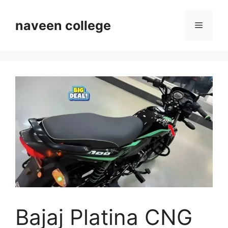
Skip
to
naveen college
Menu
content
Bajaj Platina CNG